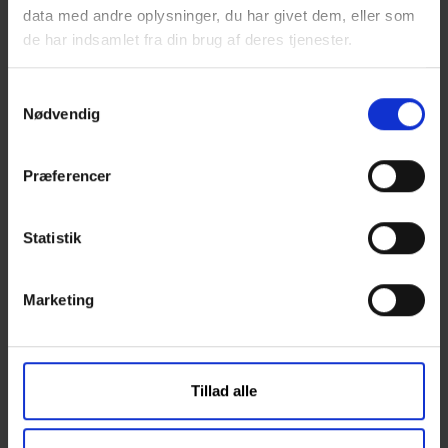
data med andre oplysninger, du har givet dem, eller som
de har indsamlet fra din brug af deres tjenester.
E-mail (kontaktperson)
S
Nødvendig
a
Bemærkninger
m
t
Præferencer
y
k
k
Statistik
e
v
Marketing
a
l
g
Tillad alle