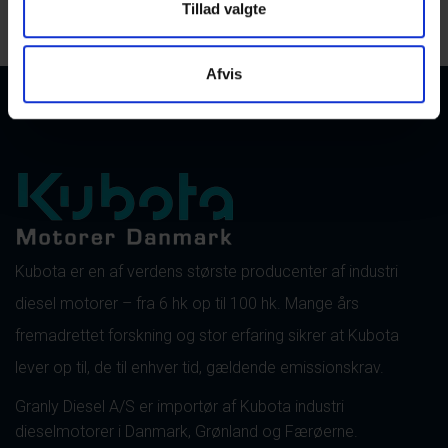
Tillad valgte
Afvis
Kubota er en af verdens største producenter af industri
diesel motorer – fra 6 hk op til 100 hk. Mange års
fremadrettet forskning og stor erfaring sikrer at Kubota
lever op til, de til enhver tid, gældende emissionskrav.
Granly Diesel A/S er importør af Kubota industri
dieselmotorer i Danmark, Grønland og Færøerne.