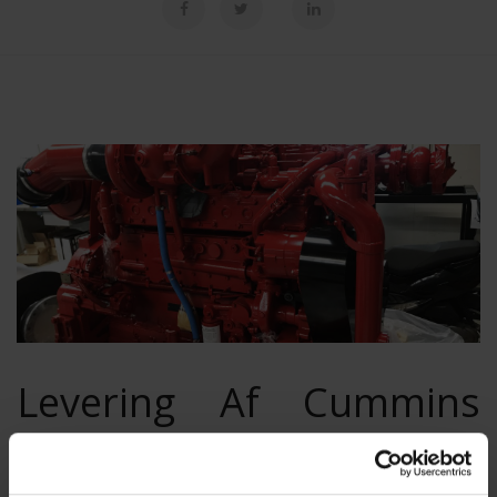
Levering Af Cummins
QSK19-M