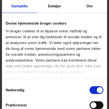
Samtykke
Detaljer
Om
Vi har leveret denne Cummins QSK19-M til en dansk
nybygget fiskefartøj.
Denne hjemmeside bruger cookies
Den er leveret med ydelsen 750 BHP@1800 rpm., som
Vi bruger cookies til at tilpasse vores indhold og
kølkølet version med komplet panel, dupelx brændstoffilter,
annoncer, til at vise dig funktioner til sociale medier og til
tør udstødning og kundespecifik farve.
at analysere vores trafik. Vi deler også oplysninger om
din brug af vores hjemmeside med vores partnere inden
for sociale medier, annonceringspartnere og
analysepartnere. Vores partnere kan kombinere disse
data med andre oplysninger, du har givet dem, eller som
Category :
Projekter
de har indsamlet fra din brug af deres tjenester.
Date :
29. januar 2019
S
Nødvendig
a
m
t
Præferencer
y